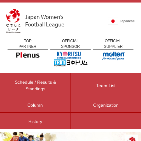
Japan Women’s
Japanese
Football League
TOP
OFFICIAL
OFFICIAL
PARTNER
SPONSOR
SUPPLIER
Schedule / Results &
Team List
Standings
Column
Organization
History