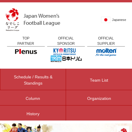
Japan Women’s
Japanese
Football League
TOP
OFFICIAL
OFFICIAL
PARTNER
SPONSOR
SUPPLIER
Schedule / Results &
Team List
Standings
Column
Organization
History