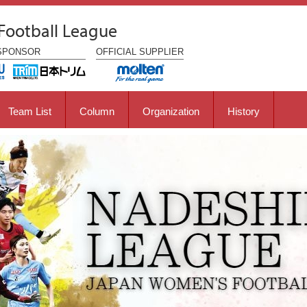
Football League
SPONSOR
OFFICIAL
SUPPLIER
Team List
Column
Organization
History