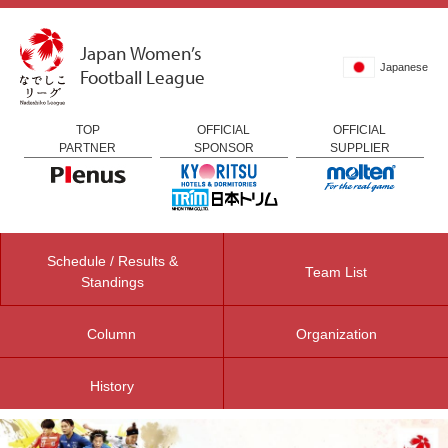
Japan Women’s
Japanese
Football League
TOP
OFFICIAL
OFFICIAL
PARTNER
SPONSOR
SUPPLIER
Schedule / Results &
Team List
Standings
Column
Organization
History